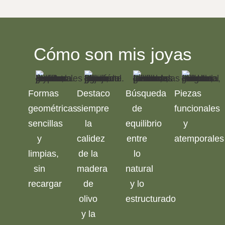
Cómo son mis joyas
Formas
Destaco
Búsqueda
Piezas
geométricas
siempre
de
funcionales
sencillas
la
equilibrio
y
y
calidez
entre
atemporales
limpias,
de la
lo
sin
madera
natural
recargar
de
y lo
olivo
estructurado
y la